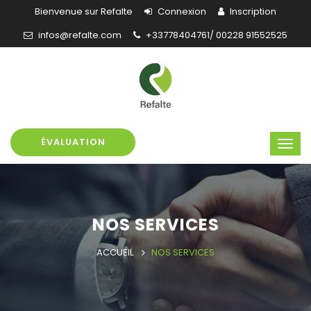
Bienvenue sur Refalte
Connexion
Inscription
infos@refalte.com
+33778404761/ 00228 91552525
ÉVALUATION
NOS SERVICES
ACCUEIL
NOS SERVICES